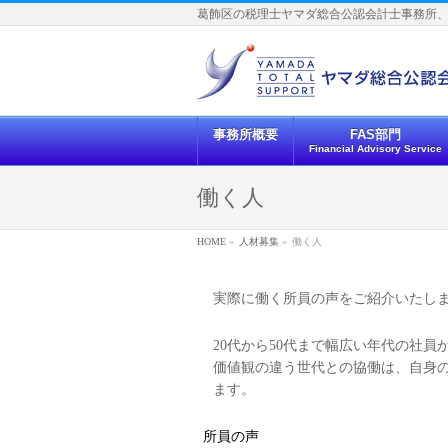
葛飾区の税理士ヤマダ総合公認会計士事務所
事務所概要
FAS部門
Financial Advisory Service
働く人
HOME
»
人材募集
»
働く人
実際に働く所員の声をご紹介いたし
20代から50代まで幅広い年代の社
価値観の違う世代との協働は、自身
ます。
所員の声