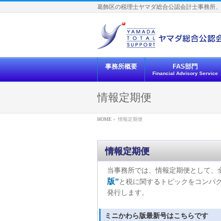
葛飾区の税理士ヤマダ総合公認会計士事務所
事務所概要
FAS部門
Financial Advisory Service
情報定期便
HOME
»
情報定期便
情報定期便
当事務所では、情報定期便として、
版”
と税に関するトピックをコンパ
発行します。
ミニかわら版最新号はこちらです