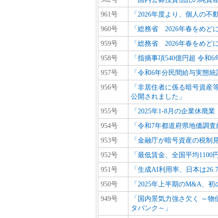
961号
「2026年度より、個人の
960号
「総務省 2026年春をめど
959号
「総務省 2026年春をめど
958号
「指摘事項540億円超 令和
957号
「令和6年分民間給与実態統
956号
「非居住者に係る暗号資産等
公開されました」
955号
「2025年1-8月の企業休廃業
954号
「令和7年都道府県地価調査
953号
「金融庁が暗号資産の税制見
952号
「最低賃金、全国平均110
951号
「生成AI利用率、日本は26
950号
「2025年上半期のM&A、初
949号
「国内景気力強さ欠く ～物
タバンク～」