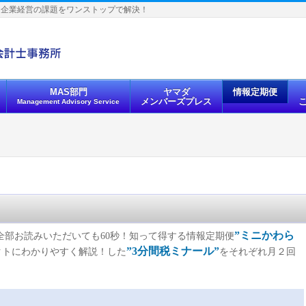
、企業経営の課題をワンストップで解決！
MAS部門
ヤマダ
情報定期便
メンバーズプレス
Management Advisory Service
”ミニかわら
全部お読みいただいても60秒！知って得する情報定期便
”3分間税ミナール”
クトにわかりやすく解説！した
をそれぞれ月２回