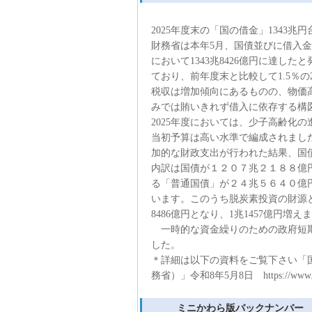
2025年度末の「国の借金」1343兆
財務省は本年5月、国債並びに借入金
において1343兆8426億円に達し
ており、前年度末と比較して1.5％の
税収は増加傾向にあるものの、物価
みでは賄いきれず借入に依存する構
2025年度においては、少子高齢化
当初予算は高い水準で編成されまし
加的な財政支出が行われた結果、国
内訳は国債が１２０７兆２１８８億
る「普通国債」が２４兆５６４０億
います。このうち脱炭素投資の財源
8486億円となり、1兆1457億円増え
一時的な資金繰りのための政府短期証券
した。
＊詳細は以下の資料をご覧下さい「
務省）」令和8年5月8日 https://www.mof.go
ミニかわら版バックナンバー