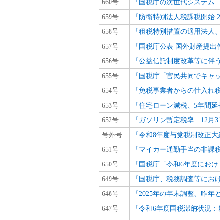
660号
「国税庁の次世代システム「K
659号
「防衛特別法人税課税開始 2
658号
「租税特別措置の適用法人、1
657号
「国税庁公表 国外財産提出
656号
「公益信託制度改革等に伴
655号
「国税庁「官民共同でキャッ
654号
「免税事業者からの仕入れ税
653号
「住宅ローン減税、5年間延
652号
「ガソリン暫定税率 12月
号外号
「令和8年度与党税制改正大
651号
「マイカー通勤手当の非課税
650号
「国税庁「令和6年度における
649号
「国税庁、税務調査等にお
648号
「2025年の年末調整、昨年
647号
「令和6年度国税滞納状況：