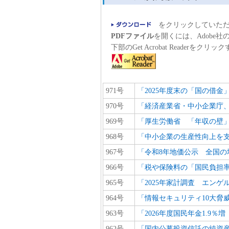
をクリックしていただ
PDFファイル
を開くには、Adobe社のAc
下部のGet Acrobat Reader
971号
「2025年度末の「国の借金」
970号
「経済産業省・中小企業庁、
969号
「厚生労働省 「年収の壁
968号
「中小企業の生産性向上を支
967号
「令和8年地価公示 全国の
966号
「税や保険料の「国民負担率
965号
「2025年家計調査 エンゲ
964号
「情報セキュリティ10大脅威
963号
「2026年度国民年金1.9
962号
「国内公募投資信託の純資産総