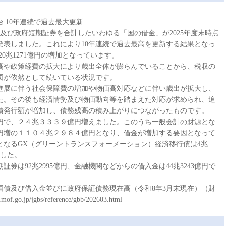
円台 10年連続で過去最大更新
及び政府短期証券を合計したいわゆる「国の借金」が2025年度末時点
たと発表しました。これにより10年連続で過去最高を更新する結果となっ
20兆1271億円の増加となっています。
高や政策経費の拡大により歳出全体が膨らんでいることから、税収の
図が依然として続いている状況です。
の進展に伴う社会保障費の増加や物価高対応などに伴い歳出が拡大し、
た。その後も経済情勢及び物価動向等を踏まえた対応が求められ、追
債発行額が増加し、債務残高の積み上がりにつながったものです。
円で、２４兆３３３９億円増えました。このうち一般会計の財源とな
円増の１１０４兆２９８４億円となり、借金が増加する要因となって
となるGX（グリーントランスフォーメーション）経済移行債は4兆
ました。
は92兆2995億円、金融機関などからの借入金は44兆3243億円で
国債及び借入金並びに政府保証債務現在高（令和8年3月末現在）（財
.jp/jgbs/reference/gbb/202603.html