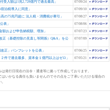
付受入額は1兆2,728億円で過去最高」
07/09/24
の宿泊税導入に同意」
07/09/10
最高の75兆円超に 法人税・消費税が牽引」
07/08/27
を公表」
07/08/06
金額および申告納税額、増加」
07/07/23
改正（基礎控除の見直し等関係）Q&A」を公
07/07/09
制改正」パンフレットを公表」
07/06/25
１７２件で過去最多、資本金１億円以上はゼロ」
07/05/21
ルは発行日現在の法令・通達等に拠って作成しております。
てはいかなる責任も負いませんのでその点をご了承いただける場合の
い。