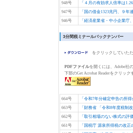
948号
「４月の有効求人倍率は1.2
947号
「国の借金1323兆円、９
946号
「経済産業省・中小企業庁
3分間税ミナールバックナンバー
をクリックしていただ
PDFファイル
を開くには、Adobe社のAc
下部のGet Acrobat Reader
664号
「令和7年分確定申告の所得
663号
「財務省 「令和8年度税制
662号
「取引相場のない株式の評
661号
「国税庁 源泉所得税の改正