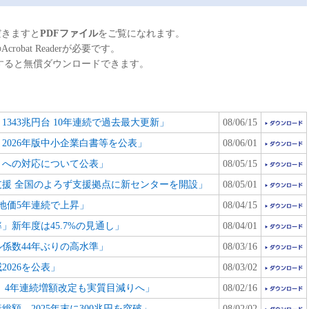
きますと
PDFファイル
をご覧になれます。
robat Readerが必要です。
をクリックすると無償ダウンロードできます。
1343兆円台 10年連続で過去最大更新」
08/06/15
2026年版中小企業白書等を公表」
08/06/01
」への対応について公表」
08/05/15
援 全国のよろず支援拠点に新センターを開設」
08/05/01
地価5年連続で上昇」
08/04/15
」新年度は45.7%の見通し」
08/04/01
ル係数44年ぶりの高水準」
08/03/16
2026を公表」
08/03/02
％増 4年連続増額改定も実質目減りへ」
08/02/16
額 2025年末に300兆円を突破」
08/02/02