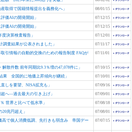
不動産取得で国籍情報提出を義務化へ」
08/01/15
に評価AIの開発開始」
07/12/15
に評価AIの開発開始」
07/12/15
6年度決算検査報告」
07/12/01
計調査結果が公表されました」
07/11/17
取引情報の自動的交換のための報告制度 FAQが
07/11/01
・解散件数 前年同期比9.3％増の47,078件に」
07/10/15
結果 全国的に地価上昇傾向が継続」
07/10/01
直しを要望、NISA拡充も」
07/09/16
0円超へ―過去最大の引き上げ」
07/09/01
.7％ 世界と比べて低水準」
07/08/18
の20兆円超え」
07/08/01
価高で個人消費低調、先行きも弱含み 帝国デー
07/07/15