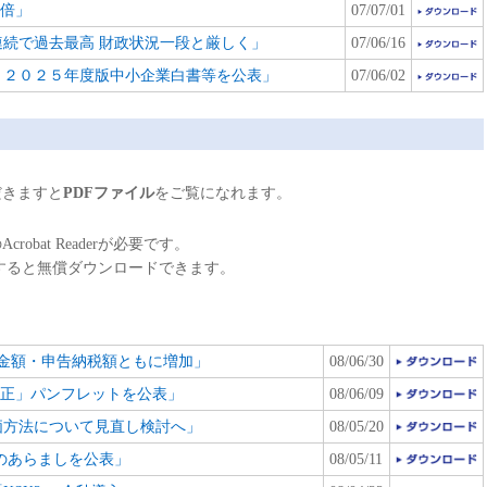
6倍」
07/07/01
年連続で過去最高 財政状況一段と厳しく」
07/06/16
、２０２５年度版中小企業白書等を公表」
07/06/02
きますと
PDFファイル
をご覧になれます。
robat Readerが必要です。
をクリックすると無償ダウンロードできます。
金額・申告納税額ともに増加」
08/06/30
改正」パンフレットを公表」
08/06/09
価方法について見直し検討へ」
08/05/20
のあらましを公表」
08/05/11