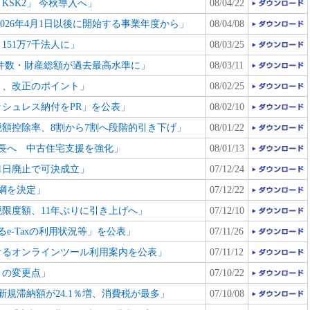
SK2」 今秋導入へ」
08/04/22
026年4月1日以後に開始する事業年度から」
08/04/08
51万7千法人に」
08/03/25
件数・財産総額が過去最高水準に」
08/03/11
う、改正のポイント」
08/02/25
シュレス納付をPR」を公表」
08/02/10
額控除率、8割から7割へ段階的引き下げ」
08/01/22
長へ 中古住宅支援を強化」
08/01/13
31日廃止で可決成立」
07/12/24
綱を決定」
07/12/22
限度額、11年ぶりに引き上げへ」
07/12/10
e-Taxの利用状況等」を公表」
07/11/26
けるオンラインツール利用案内を公表」
07/11/12
との変更点」
07/10/22
新規滞納額が24.1％増、消費税が最多」
07/10/08