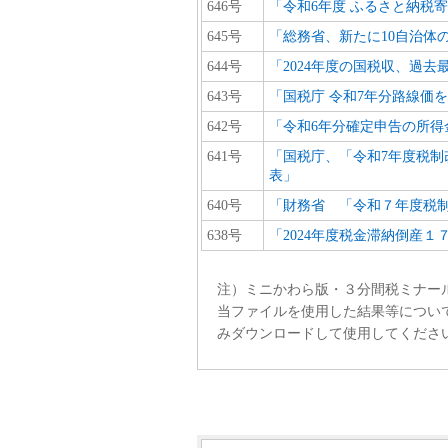
646号
「令和6年度 ふるさと納税寄
645号
「総務省、新たに10自治体
644号
「2024年度の国税収、過去
643号
「国税庁 令和7年分路線価
642号
「令和6年分確定申告の所得
641号
「国税庁、「令和7年度税制
表」
640号
「財務省 「令和７年度税
638号
「2024年度税金滞納倒産
注）ミニかわら版・３分間税ミナー
当ファイルを使用した結果等につい
みダウンロードして使用してくださ